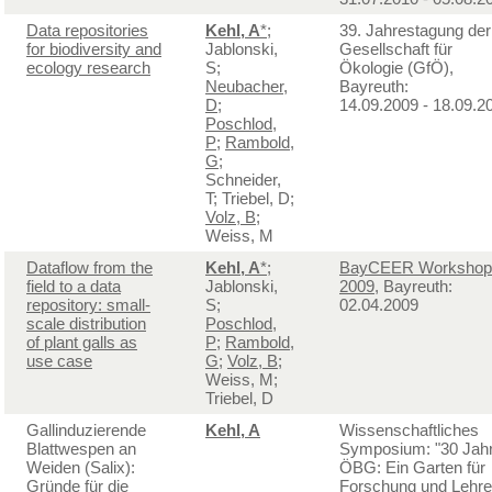
Data repositories
Kehl, A
*
;
39. Jahrestagung der
for biodiversity and
Jablonski,
Gesellschaft für
ecology research
S;
Ökologie (GfÖ),
Neubacher,
Bayreuth:
D
;
14.09.2009 - 18.09.2
Poschlod,
P
;
Rambold,
G
;
Schneider,
T; Triebel, D;
Volz, B
;
Weiss, M
Dataflow from the
Kehl, A
*
;
BayCEER Workshop
field to a data
Jablonski,
2009
, Bayreuth:
repository: small-
S;
02.04.2009
scale distribution
Poschlod,
of plant galls as
P
;
Rambold,
use case
G
;
Volz, B
;
Weiss, M;
Triebel, D
Gallinduzierende
Kehl, A
Wissenschaftliches
Blattwespen an
Symposium: "30 Jah
Weiden (Salix):
ÖBG: Ein Garten für
Gründe für die
Forschung und Lehre