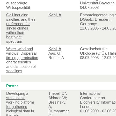
ausgeprägte
Universität Bayreuth:
Wirtsspezifität
04.07.2008
Gall-inducing
Kehl, A
Entomologentagung 
sawflies and their
DGaaE, Dresden,
preference for
Germany:
single clones
21.03.2005 - 24.03.2
within their
hostplant
spectrum
Water, wind and
Kehl, A
;
Gesellschaft für
willows: Dispersal
Aas, G
;
Ökologie (GfÖ), Halle
timing, germination
Reuter, A
08.09.2003 - 12.09.2
characteristics
and distribution of
seedlings
Poster
Developing a
Triebel, D*;
International
sustainable
Ahlmer, W;
Conference on
working platform
Bresinsky,
Biodiversity Informati
for gathering
A;
London:
biological data in
Dürhammer,
01.06.2009 - 03.06.2
the field
O;