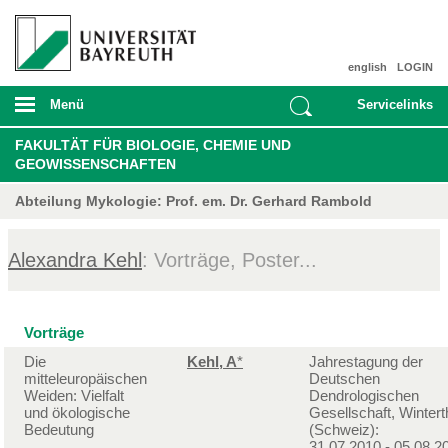
english
LOGIN
Menü
Servicelinks
FAKULTÄT FÜR BIOLOGIE, CHEMIE UND
GEOWISSENSCHAFTEN
Abteilung Mykologie: Prof. em. Dr. Gerhard Rambold
Alexandra Kehl
: Vorträge, Poster...
Vorträge
Die
Kehl, A
*
Jahrestagung der
mitteleuropäischen
Deutschen
Weiden: Vielfalt
Dendrologischen
und ökologische
Gesellschaft, Wintert
Bedeutung
(Schweiz):
31.07.2010 - 05.08.2