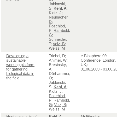
Jablonski,
S;
Kehl, A
;
Klotz, J;
Neubacher,
D
;
Poschlod,
P
;
Rambold,
G
;
Schneider,
T;
Volz, B
;
Weiss, M
Developing a
Triebel, D;
e-Biosphere 09
sustainable
Ahlmer, W;
Conference, London,
working platform
Bresinsky,
UK,:
for gathering
A;
01.06.2009 - 03.06.2
biological data in
Dürhammer,
the field
O;
Jablonski,
S;
Kehl, A
;
Klotz, J;
Poschlod,
P
;
Rambold,
G
;
Volz, B
;
Weiss, M
Host selectivity of
Kehl, A
Multitrophic