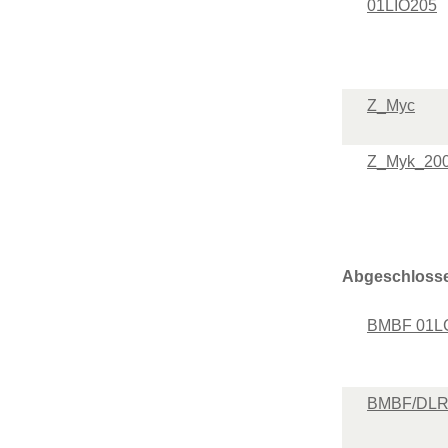
01LIO205
Z_Myc
Z_Myk_200
Abgeschlosse
BMBF 01L
BMBF/DLR