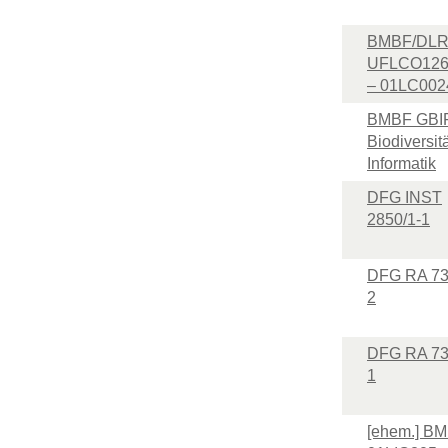
BMBF/DLR
UFLCO126
– 01LC002
BMBF GBI
Biodiversitä
Informatik
DFG INST
2850/1-1
DFG RA 73
2
DFG RA 73
1
[ehem.] B