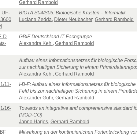
Gerhard Rambold
 UF-
BIOTA S04/S05: Biologische Krusten – Informatik
3600
Luciana Zedda
,
Dieter Neubacher
,
Gerhard Rambold
4
F-D
GBIF Deutschland IT-Fachgruppe
ts-
Alexandra Kehl
,
Gerhard Rambold
Aufbau eines Informationsnetzes für biologische Fors
zur nachhaltigen Sicherung in einem Primärdatenrepo
Alexandra Kehl
,
Gerhard Rambold
1/11-
I-B-F: Aufbau eines Informationsnetzes für biologisc
Feld bis zur nachhaltigen Sicherung in einem Primärd
Alexander Guhr
,
Gerhard Rambold
1/16-
Towards an integrative and comprehensive standard for
(MOD-CO)
Janno Harjes
,
Gerhard Rambold
MBF
Mitwirkung an der kontinuierlichen Fortentwicklung v