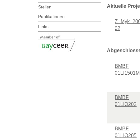
Aktuelle Proj
Stellen
Publikationen
Z_Myk_200
Links
02
Abgeschlosse
BMBF
01LI1501M
BMBF
01LIO202
BMBF
01LIO205