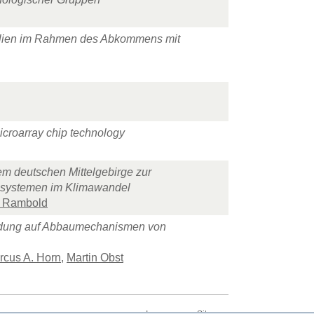
ilien im Rahmen des Abkommens mit
microarray chip technology
em deutschen Mittelgebirge zur
osystemen im Klimawandel
d Rambold
mbildung auf Abbaumechanismen von
rcus A. Horn
,
Martin Obst
Impressum
Sitemap