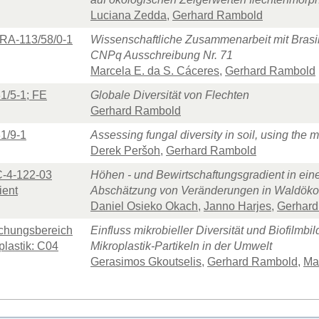
Luciana Zedda
,
Gerhard Rambold
RA-113/58/0-1
Wissenschaftliche Zusammenarbeit mit Bras
CNPq Ausschreibung Nr. 71
Marcela E. da S. Cáceres
,
Gerhard Rambold
1/5-1; FE
Globale Diversität von Flechten
Gerhard Rambold
1/9-1
Assessing fungal diversity in soil, using the 
Derek Peršoh
,
Gerhard Rambold
-4-122-03
Höhen - und Bewirtschaftungsgradient in ein
ient
Abschätzung von Veränderungen in Waldök
Daniel Osieko Okach
,
Janno Harjes
,
Gerhar
chungsbereich
Einfluss mikrobieller Diversität und Biofil
plastik: C04
Mikroplastik-Partikeln in der Umwelt
Gerasimos Gkoutselis
,
Gerhard Rambold
,
Ma