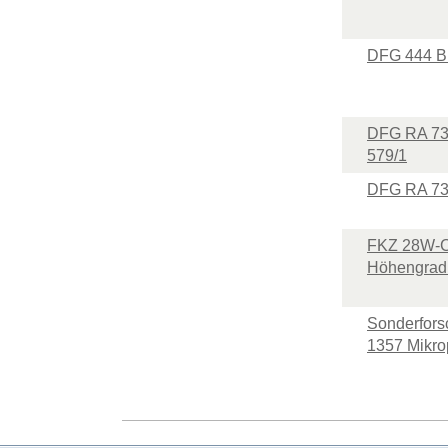
DFG 444 B
DFG RA 73
579/1
DFG RA 73
FKZ 28W-C
Höhengrad
Sonderfors
1357 Mikro