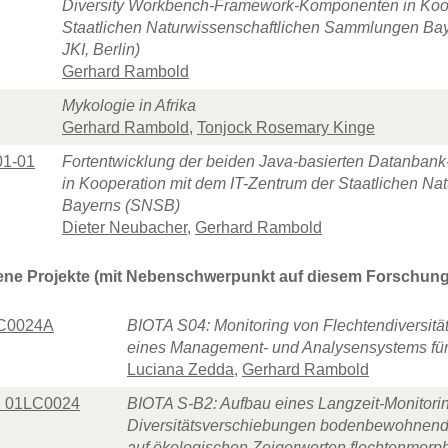
Diversity Workbench-Framework-Komponenten in Koop
Staatlichen Naturwissenschaftlichen Sammlungen Bay
JKI, Berlin)
Gerhard Rambold
Mykologie in Afrika
Gerhard Rambold
,
Tonjock Rosemary Kinge
1-01
Fortentwicklung der beiden Java-basierten Datanbank
in Kooperation mit dem IT-Zentrum der Staatlichen N
Bayerns (SNSB)
Dieter Neubacher
,
Gerhard Rambold
ne Projekte (mit Nebenschwerpunkt auf diesem Forschung
C0024A
BIOTA S04: Monitoring von Flechtendiversität
eines Management- und Analysensystems für 
Luciana Zedda
,
Gerhard Rambold
 01LC0024
BIOTA S-B2: Aufbau eines Langzeit-Monitori
Diversitätsverschiebungen bodenbewohnender
auf ökologischen Zeigerwerten flechtenmorp